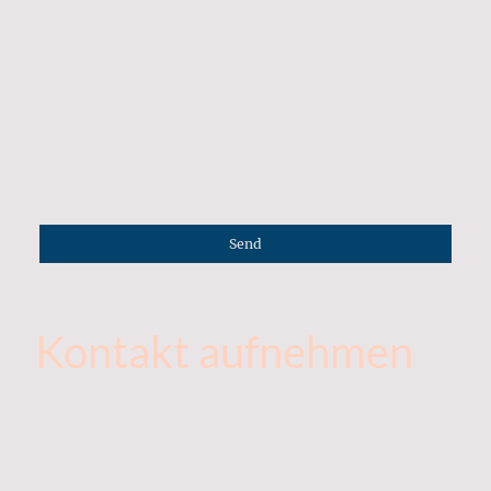
Ich bin damit einverstanden, dass diese Daten zum
Zwecke der Kontaktaufnahme gespeichert und
verarbeitet werden. Mir ist bekannt, dass ich meine
Einwilligung jederzeit widerrufen kann.
*
Bitte füllen Sie alle erforderlichen Felder aus.
Send
Kontakt aufnehmen
(+49) 7162 / 94 06 61
Telefon:
geschaeftsstelle@tvwinzingen.de
E-Mail:
Adresse: