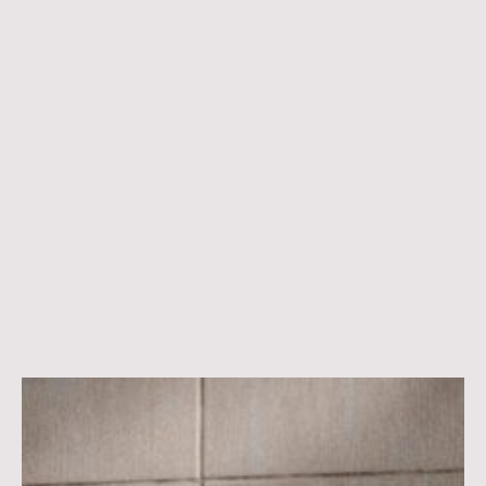
TV Winzingen 1906 e. V.
Heldenbergstr. 19
73072
Donzdorf-Winzingen
Oder persönlich bei der Geschäftsstelle in
der Heldenberghalle:
Öffnungszeiten immer montags, 18:30 bis
20:00 Uhr und nach Vereinbarung