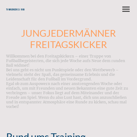
TV Winzingen e.V. 1906
JUNGJEDERMÄNNER
FREITAGSKICKER
Willkommen bei den Freitagskickern – einer Truppe von
Fußballbegeisterten, die sich jede Woche aufs Neue dem runden
Ball widmet!
Bei uns geht es nicht um Punktspiele oder den Wettbewerb –
vielmehr steht der Spaß, das gemeinsame Erlebnis und die
Leidenschaft für den Fußball im Vordergrund.
Egal ob zum Auspowern nach einer anstrengenden Woche oder
einfach, um mit Freunden und neuen Bekannten eine gute Zeit zu
verbringen – unser Fokus liegt auf dem Miteinander und der
Freude am Spiel. Wenn du also Lust hast, dich uns anzuschließen
und in entspannter Atmosphäre eine Runde zu kicken, schau mal
vorbei!
Rund ums Training